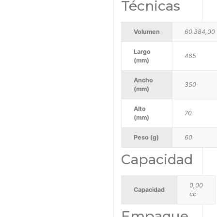
Técnicas
Volumen
60.384,00
Largo
465
(mm)
Ancho
350
(mm)
Alto
70
(mm)
Peso (g)
60
Capacidad
0,00
Capacidad
cc
Empaque