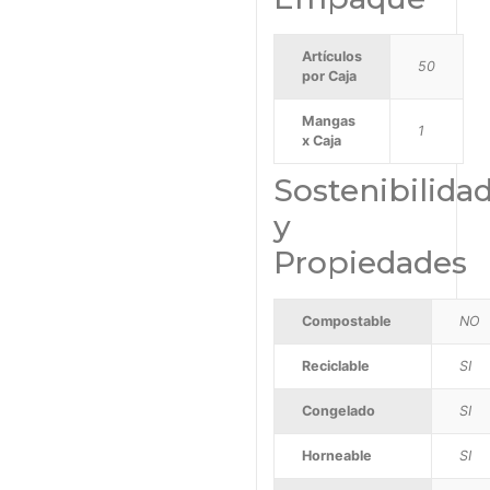
Artículos
50
por Caja
Mangas
1
x Caja
Sostenibilida
y
Propiedades
Compostable
NO
Reciclable
SI
Congelado
SI
Horneable
SI