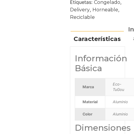
Etiquetas:
,
Congelado
,
,
Delivery
Horneable
Reciclable
I
Características
Información
Básica
Eco-
Marca
TuGou
Material
Aluminio
Color
Aluminio
Dimensiones