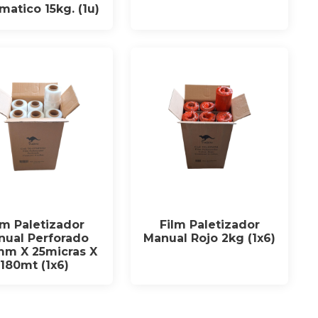
matico 15kg. (1u)
lm Paletizador
Film Paletizador
nual Perforado
Manual Rojo 2kg (1x6)
m X 25micras X
180mt (1x6)