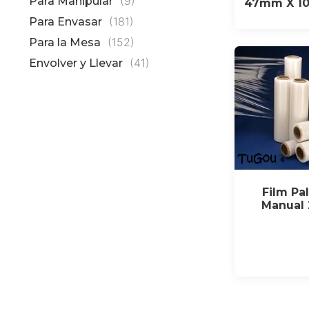
(9)
Para Manipular
47mm X 10
(181)
Para Envasar
(152)
Para la Mesa
(41)
Envolver y Llevar
Film Pa
Manual 