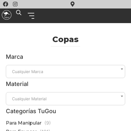
Copas
Marca
G
Cualquier Marca
(
Material
Cualquier Material
Categorías TuGou
(9)
Para Manipular