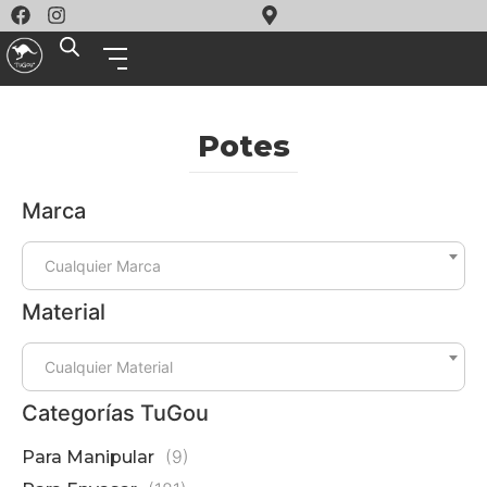
Potes
Marca
P
P
4
Cualquier Marca
B
(
Material
Cualquier Material
Categorías TuGou
(9)
Para Manipular