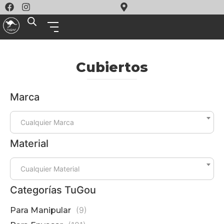
Cubiertos
Marca
C
Cualquier Marca
(
Material
Cualquier Material
C
Categorías TuGou
T
1
(9)
Para Manipular
(