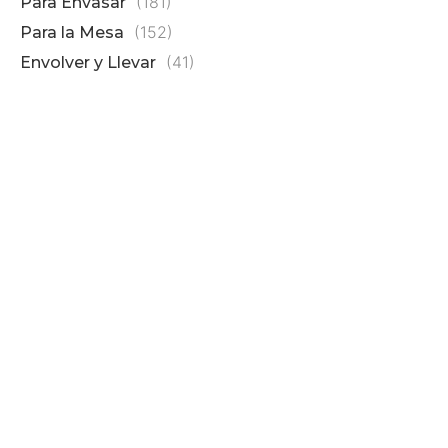
(181)
Para Envasar
(152)
Para la Mesa
(41)
Envolver y Llevar
K
K
(
K
K
(