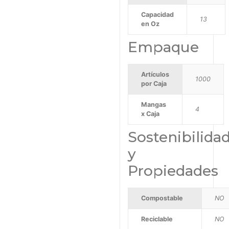
Capacidad
13
en Oz
Empaque
Artículos
1000
por Caja
Mangas
4
x Caja
Sostenibilida
y
Propiedades
Compostable
NO
Reciclable
NO