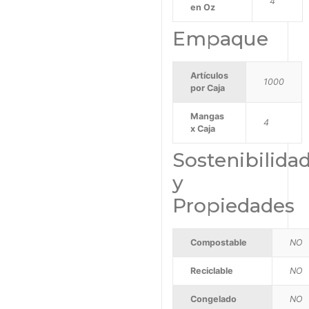
4
en Oz
Empaque
Artículos
1000
por Caja
Mangas
4
x Caja
Sostenibilida
y
Propiedades
Compostable
NO
Reciclable
NO
Congelado
NO