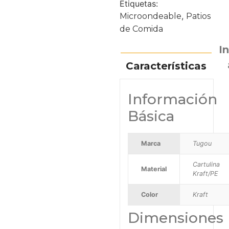
Etiquetas:
,
Microondeable
Patios
de Comida
I
Características
Información
Básica
Marca
Tugou
Cartulina
Material
Kraft/PE
Color
Kraft
Dimensiones